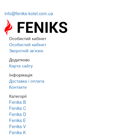
+38 (066) 633-95-55
info@feniks-kotel.com.ua
Особистий кабінет
Особистий кабінет
Зворотній зв’язок
Додатково
Карта сайту
Інформація
Доставка і оплата
Контакти
Категорії
Feniks B
Feniks C
Feniks D
Feniks E
Feniks V
Feniks K