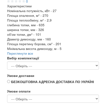
0
Характеристики
Номінальна потужність, кВт -
27
Площа опалення, м² -
270
Площа теплообміну, м² -
2,9
глибина топки, мм -
635
ширина топки, мм -
326
об'єм топки, дм³ -
101
Діаметр димоходу, мм -
160
Площа перетину борова, см² -
201
Мінімальна висота димоходу, м -
5
Переглянути все
Вибір комплектації
Умови доставки
БЕЗКОШТОВНА АДРЕСНА ДОСТАВКА ПО УКРАЇНІ
Умови оплати