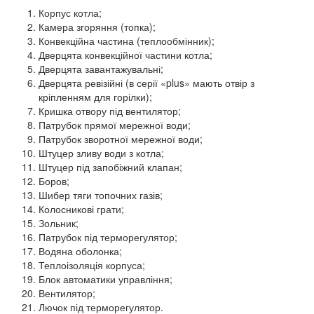
Корпус котла;
Камера згоряння (топка);
Конвекційна частина (теплообмінник);
Дверцята конвекційної частини котла;
Дверцята завантажувальні;
Дверцята ревізійні (в серії «plus» мають отвір з
кріпленням для горілки);
Кришка отвору під вентилятор;
Патрубок прямої мережної води;
Патрубок зворотної мережної води;
Штуцер зливу води з котла;
Штуцер під запобіжний клапан;
Боров;
Шибер тяги топочних газів;
Колосникові грати;
Зольник;
Патрубок під терморегулятор;
Водяна оболонка;
Теплоізоляція корпуса;
Блок автоматики управління;
Вентилятор;
Лючок під терморегулятор.