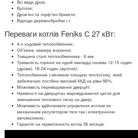
Всі види дров;
Вугілля;
Дров’яні та торф’яні брикети;
Відходи деревообробки і.т.
Переваги котлів Feniks С 27 кВт:
4-х ходовий теплообмінник;
Об’ємна камера згорання;
Товщина сталі теплообмінника - 6 мм.
Тривалість горіння на одній закладці палива 12-15 годин
(дрова), 18-24 годин (вугілля);
Теплообмінник з великою площею теплоз’єму, який
забезпечую постійно високий ККД на рівні 86%.
Можливість перевішування дверцят;
Наявності на дверцятах жаровідсікаючої цегли для
зменшення теплового тиску на двері;
Можливість здійснювати управління котлом як
механічним регулятором тяги так і електронною
автоматикою;
Гарантія на герметичність котла 36 місяців.