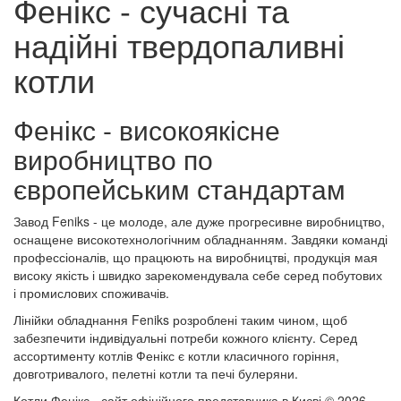
Фенікс - сучасні та
надійні твердопаливні
котли
Фенікс - високоякісне
виробництво по
європейським стандартам
Завод Feniks - це молоде, але дуже прогресивне виробництво,
оснащене високотехнологічним обладнанням. Завдяки команді
профессіоналів, що працюють на виробництві, продукція мая
високу якість і швидко зарекомендувала себе серед побутових
і промислових споживачів.
Лінійки обладнання Feniks розроблені таким чином, щоб
забезпечити індивідуальні потреби кожного клієнту. Серед
ассортименту котлів Фенікс є котли класичного горіння,
довготривалого, пелетні котли та печі булеряни.
Котли Фенікс - сайт офіційного представника в Києві © 2026