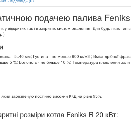
ня - відповідь (0)
тичною подачею палива Feniks (
як у відкритих так і в закритих систем опалення. Для будь-яких тип
. )
и
вжина - 5..40 мм; Густина - не менше 600 кг/м3 ; Вміст дрібної фрак
більше 5 %; Вологість - не більше 10 %; Температура плавлення золи
який забезпечую постійно високий ККД на рівні 95%.
аритні розміри котла Feniks R 20 кВт: