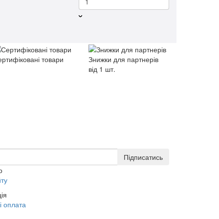
ертифіковані товари
Знижки для партнерів
від 1 шт.
Підписатись
о
йту
ія
і оплата