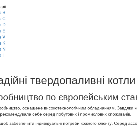
орії
s B
s C
s D
s E
s V
s K
s N
 I
надійні твердопаливні котли
виробництво по європейським ст
иробництво, оснащене високотехнологічним обладнанням. Завдяки 
зарекомендувала себе серед побутових і промислових споживачів.
щоб забезпечити індивідуальні потреби кожного клієнту. Серед ассор