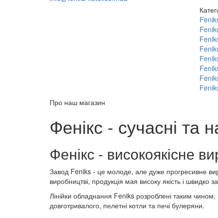
Катег
Fenik
Fenik
Fenik
Fenik
Fenik
Fenik
Fenik
Feniks
Про наш магазин
Фенікс - сучасні та 
Фенікс - високоякісне 
Завод Feniks - це молоде, але дуже прогресивне в
виробництві, продукція мая високу якість і швидко 
Лінійки обладнання Feniks розроблені таким чином, 
довготривалого, пелетні котли та печі булеряни.