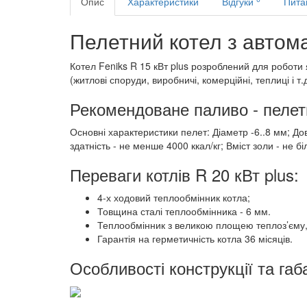
Опис
Характеристики
Відгуки
Питан
Пелетний котел з автома
Котел Feniks R 15 кВт plus розроблений для роботи 
(житлові споруди, виробничі, комерційні, теплиці і т.д
Рекомендоване паливо - пелет
Основні характеристики пелет: Діаметр -6..8 мм; До
здатність - не менше 4000 ккал/кг; Вміст золи - не 
Переваги котлів R 20 кВт plus:
4-х ходовий теплообмінник котла;
Товщина сталі теплообмінника - 6 мм.
Теплообмінник з великою площею теплоз’єму, 
Гарантія на герметичність котла 36 місяців.
Особливості конструкції та габ