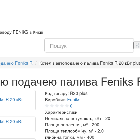
аводу FENIKS в Києві
одачею Feniks R
Котел з автоподачею палива Feniks R 20 кВт plu
ю подачею палива Feniks R
Код товару:
R20 plus
Виробник:
Feniks
0
Характеристики
Номінальна потужність, кВт -
20
Площа опалення, м² -
200
Площа теплообміну, м² -
2,0
глибина топки, мм -
400