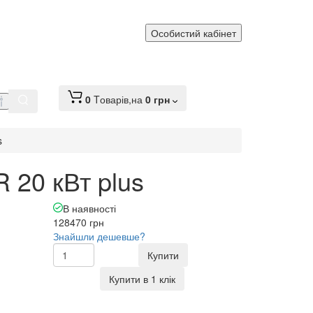
Особистий кабінет
0
Tоварів,
на
0 грн
s
 20 кВт plus
В наявності
128470 грн
Знайшли дешевше?
Купити
Купити в 1 клік