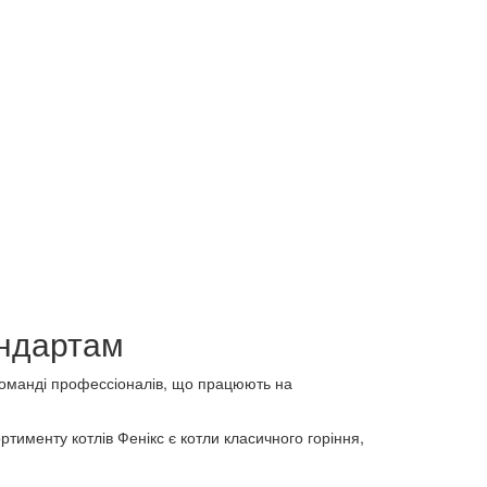
андартам
команді профессіоналів, що працюють на
тименту котлів Фенікс є котли класичного горіння,