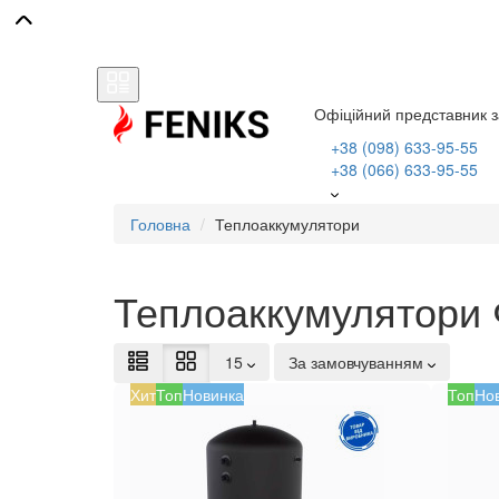
Офіційний представник з
+38 (098) 633-95-55
+38 (066) 633-95-55
Головна
Теплоаккумулятори
Теплоаккумулятори 
15
За замовчуванням
Хит
Топ
Новинка
Топ
Но