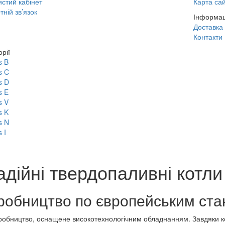
стий кабінет
Карта са
тній зв’язок
Інформац
Доставка 
Контакти
орії
s B
s C
s D
s E
s V
s K
s N
 I
надійні твердопаливні котли
виробництво по європейським ст
иробництво, оснащене високотехнологічним обладнанням. Завдяки 