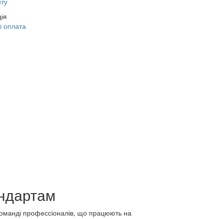
йту
ія
і оплата
андартам
команді профессіоналів, що працюють на