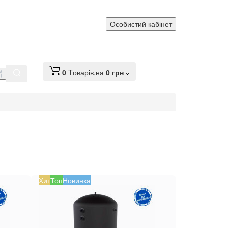
Особистий кабінет
0
Tоварів,
на
0 грн
Хит
Топ
Новинка