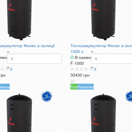
ккумулятор Фенікс в ізоляції
Теплоаккумулятор Фенікс в ізол
1000 л
явності
В наявності
F-1000
0
0
грн
30430 грн
винка
Топ
Новинка