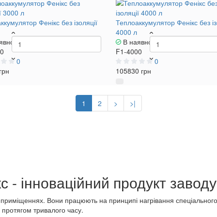
ккумулятор Фенікс без ізоляції
Теплоаккумулятор Фенікс без із
4000 л
явності
В наявності
00
F1-4000
0
0
грн
105830 грн
1
2
>
>|
 - інноваційний продукт заводу
в приміщеннях. Вони працюють на принципі нагрівання спеціального 
протягом тривалого часу.