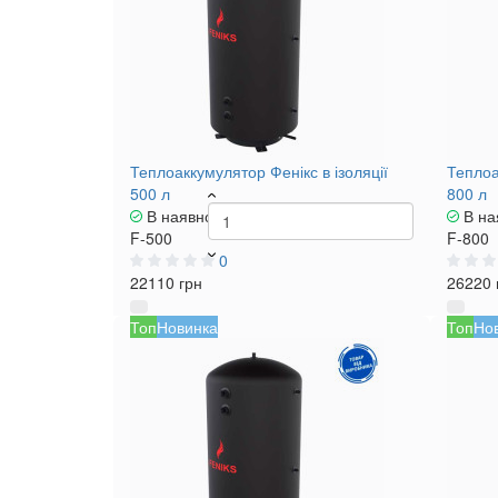
Теплоаккумулятор Фенікс в ізоляції
Теплоа
500 л
800 л
В наявності
В на
F-500
F-800
0
22110 грн
26220 
Топ
Новинка
Топ
Но