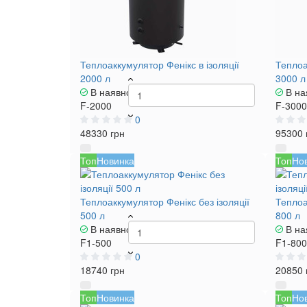
Теплоаккумулятор Фенікс в ізоляції
Теплоа
2000 л
3000 л
В наявності
В на
F-2000
F-3000
0
48330 грн
95300 
Топ
Новинка
Топ
Но
Теплоаккумулятор Фенікс без ізоляції
Теплоа
500 л
800 л
В наявності
В на
F1-500
F1-800
0
18740 грн
20850 
Топ
Новинка
Топ
Но