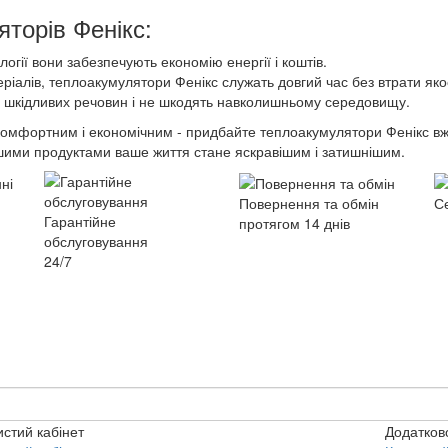
торів Фенікс:
логії вони забезпечують економію енергії і коштів.
теріалів, теплоакумулятори Фенікс служать довгий час без втрати якос
у шкідливих речовин і не шкодять навколишньому середовищу.
комфортним і економічним - придбайте теплоакумулятори Фенікс вже
шими продуктами ваше життя стане яскравішим і затишнішим.
Повернення та обмін
С
Гарантійне
протягом 14 днів
обслуговування
24/7
стий кабінет
Додатков