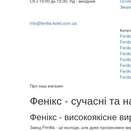
Сб з 10:00 до 15:30, Нд - вихідний
Особи
+38 (098) 633-95-55
Зворо
+38 (066) 633-95-55
info@feniks-kotel.com.ua
Катег
Fenik
Fenik
Fenik
Fenik
Fenik
Fenik
Fenik
Feniks
Про наш магазин
Фенікс - сучасні та 
Фенікс - високоякісне 
Завод Feniks - це молоде, але дуже прогресивне в