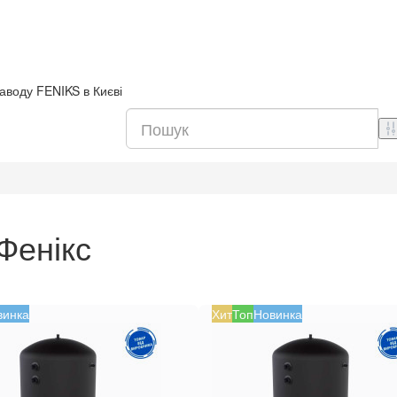
аводу FENIKS в Києві
Фенікс
винка
Хит
Топ
Новинка