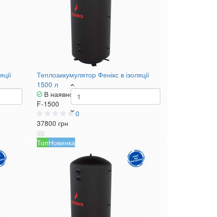
яції
Теплоаккумулятор Фенікс в ізоляції
1500 л
В наявності
F-1500
0
37800 грн
Топ
Новинка